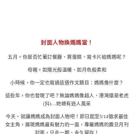
封面人物換媽媽當！
五月。你是否忙著訂餐廳、買蛋糕、寫卡片給媽媽呢？
母親。如陽光般溫暖、如月色般柔和
小時候，你一定也寫過這道作文題目：媽媽像什麼？
這些年，你也發現了吧？無論媽媽像超人、港灣還是老虎
(抖)…她總有迷人風采
今天，就讓媽媽成為封面人物吧！即日起至5/14徵求最佳
女主角，展現媽媽最有魅力的一面，專屬媽媽的震旦月刊
封面，只此一期、永久留存！